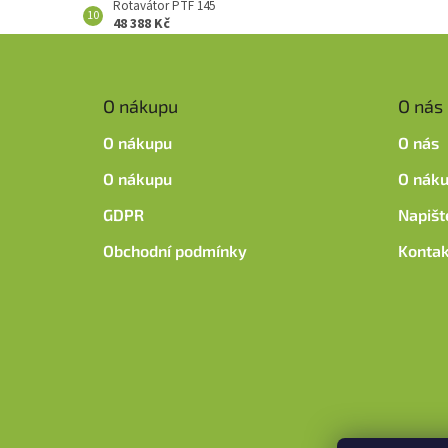
Rotavátor PTF 145
48 388 Kč
Z
á
p
O nákupu
O nás
a
t
O nákupu
O nás
í
O nákupu
O nák
GDPR
Napišt
Obchodní podmínky
Kontak