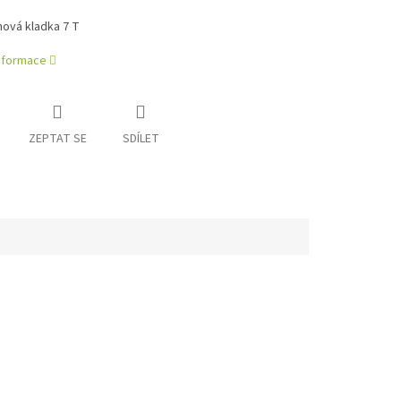
anová kladka 7 T
informace
ZEPTAT SE
SDÍLET