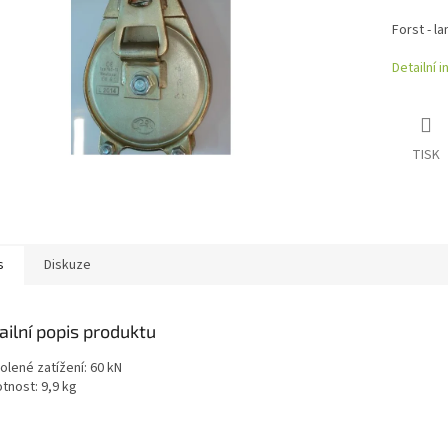
Forst - l
Detailní 
TISK
s
Diskuze
ailní popis produktu
olené zatížení: 60 kN
tnost: 9,9 kg