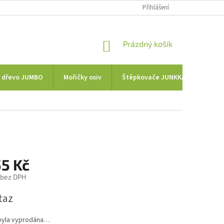
Přihlášení
NÁKUPNÍ
Prázdný košík
KOŠÍK
a dřevo JUMBO
Mořičky osiv
Štěpkovače JUNKKARI
Tra
55 Kč
 bez DPH
taz
byla vyprodána…