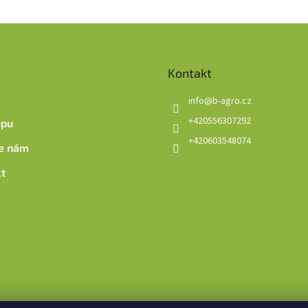
Kontakt
info
@
b-agro.cz
+420556307292
upu
+420603548074
e nám
t