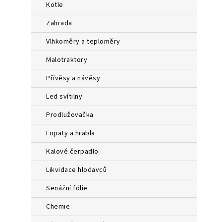
kotle
zahrada
vlhkoměry a teploměry
malotraktory
přívěsy a návěsy
led svítilny
prodlužovačka
lopaty a hrabla
kalové čerpadlo
likvidace hlodavců
senážní fólie
chemie