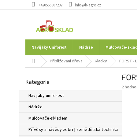
Přejít
+420556307292
info@b-agro.cz
na
obsah
Navijáky Uniforest
Nádrže
Mulčovače-skla
Domů
Přibližování dřeva
Kladky
FORST - 
P
FOR
Přeskočit
o
Kategorie
kategorie
s
Průměr
2 hodno
t
hodnoce
navijáky uniforest
r
produkt
a
je
nádrže
1,0
n
z
n
mulčovače-skladem
5
í
hvězdič
přívěsy a návěsy zebri | zemědělská technika
p