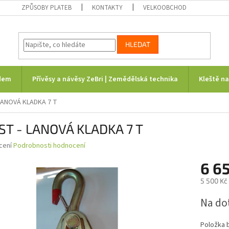
ZPŮSOBY PLATEB
KONTAKTY
VELKOOBCHOD
HLEDAT
dem
Přívěsy a návěsy ZeBri | Zemědělská technika
Kleště n
LANOVÁ KLADKA 7 T
ST - LANOVÁ KLADKA 7 T
né
cení
Podrobnosti hodnocení
ní
6 6
u
5 500 Kč
Měrná
Na do
cena:
ek.
Položka 