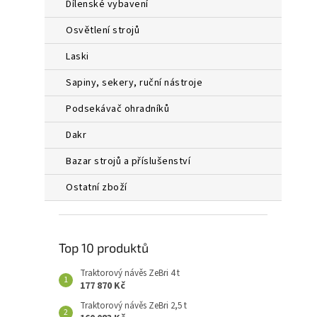
dílenské vybavení
osvětlení strojů
laski
sapiny, sekery, ruční nástroje
podsekávač ohradníků
dakr
bazar strojů a příslušenství
ostatní zboží
Top 10 produktů
Traktorový návěs ZeBri 4 t
177 870 Kč
Traktorový návěs ZeBri 2,5 t