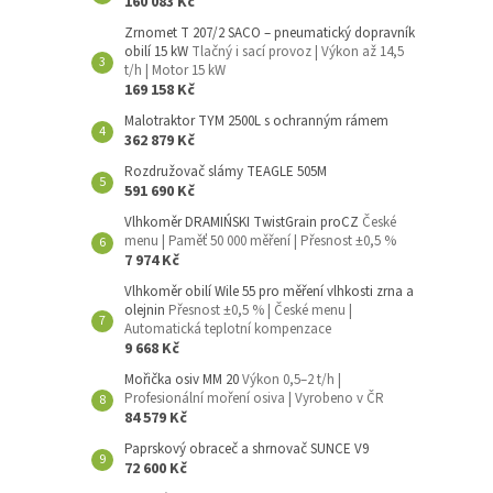
160 083 Kč
Zrnomet T 207/2 SACO – pneumatický dopravník
obilí 15 kW
Tlačný i sací provoz | Výkon až 14,5
t/h | Motor 15 kW
169 158 Kč
Malotraktor TYM 2500L s ochranným rámem
362 879 Kč
Rozdružovač slámy TEAGLE 505M
591 690 Kč
Vlhkoměr DRAMIŃSKI TwistGrain proCZ
České
menu | Paměť 50 000 měření | Přesnost ±0,5 %
7 974 Kč
Vlhkoměr obilí Wile 55 pro měření vlhkosti zrna a
olejnin
Přesnost ±0,5 % | České menu |
Automatická teplotní kompenzace
9 668 Kč
Mořička osiv MM 20
Výkon 0,5–2 t/h |
Profesionální moření osiva | Vyrobeno v ČR
84 579 Kč
Paprskový obraceč a shrnovač SUNCE V9
72 600 Kč