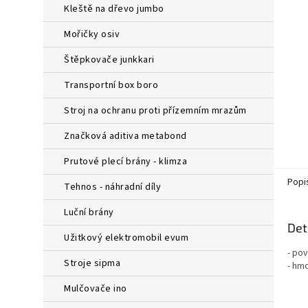
a
kleště na dřevo jumbo
n
e
mořičky osiv
l
štěpkovače junkkari
transportní box boro
stroj na ochranu proti přízemním mrazům
značková aditiva metabond
prutové plecí brány - klimza
Popi
tehnos - náhradní díly
luční brány
Det
užitkový elektromobil evum
- pov
stroje sipma
- hmo
mulčovače ino