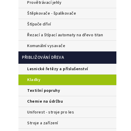
provětrávací jehly
štěpkovače - špalíkovače
štípače dříví
řezací a štípací automaty na dřevo titan
komunální vysavače
PŘIBLIŽOVÁNÍ DŘEVA
lesnické řetězy a příslušenství
kladky
textilní popruhy
chemie na údržbu
uniforest - stroje pro les
stroje a zařízení