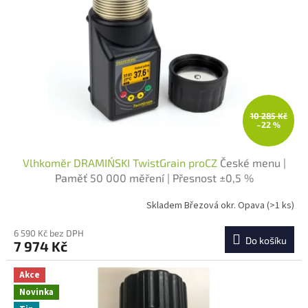
10 285 Kč
–22 %
Vlhkoměr DRAMIŃSKI TwistGrain proCZ
České menu |
Paměť 50 000 měření | Přesnost ±0,5 %
Skladem Březová okr. Opava
(>1 ks)
6 590 Kč bez DPH
Do košíku
7 974 Kč
Akce
Novinka