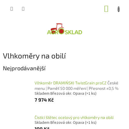
Přejít
NÁKUP
na
obsah
KOŠÍK
Vlhkoměry na obilí
Nejprodávanější
Vlhkoměr DRAMIŃSKI TwistGrain proCZ
České
menu | Paměť 50 000 měření | Přesnost ±0,5 %
Skladem Březová okr. Opava
(>1 ks)
7 974 Kč
Čistící štětec ocelový pro vhlkoměry na obilí
Skladem Březová okr. Opava
(>1 ks)
109 Kč