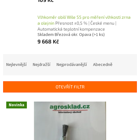
Vlhkoměr obilí Wile 55 pro měření vlhkosti zrna
a olejnin
Přesnost ±0,5 % | České menu |
Automatická teplotní kompenzace
Skladem Březová okr. Opava
(>1 ks)
9 668 Kč
Ř
a
Nejlevnější
Nejdražší
Nejprodávanější
Abecedně
z
e
n
OTEVŘÍT FILTR
í
p
V
r
Novinka
ý
o
p
d
i
u
s
k
p
t