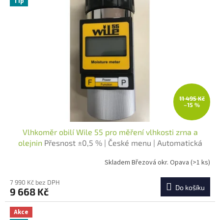
Tip
11 495 Kč
–15 %
Vlhkoměr obilí Wile 55 pro měření vlhkosti zrna a
olejnin
Přesnost ±0,5 % | České menu | Automatická
teplotní kompenzace
Skladem Březová okr. Opava
(>1 ks)
7 990 Kč bez DPH
Do košíku
9 668 Kč
Akce