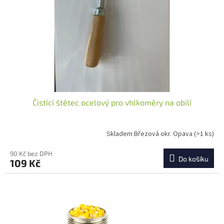
r
ů
o
d
u
k
t
ů
Čistící štětec ocelový pro vhlkoměry na obilí
Skladem Březová okr. Opava
(>1 ks)
90 Kč bez DPH
Do košíku
109 Kč