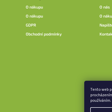
t
O nákupu
O nás
í
O nákupu
O nák
GDPR
Napišt
Obchodní podmínky
Kontak
Tento web po
procházením 
používáním.