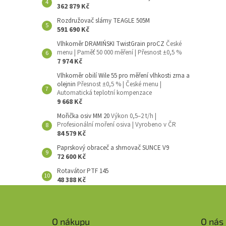
362 879 Kč
Rozdružovač slámy TEAGLE 505M
591 690 Kč
Vlhkoměr DRAMIŃSKI TwistGrain proCZ
České
menu | Paměť 50 000 měření | Přesnost ±0,5 %
7 974 Kč
Vlhkoměr obilí Wile 55 pro měření vlhkosti zrna a
olejnin
Přesnost ±0,5 % | České menu |
Automatická teplotní kompenzace
9 668 Kč
Mořička osiv MM 20
Výkon 0,5–2 t/h |
Profesionální moření osiva | Vyrobeno v ČR
84 579 Kč
Paprskový obraceč a shrnovač SUNCE V9
72 600 Kč
Rotavátor PTF 145
48 388 Kč
Z
á
p
O nákupu
O nás
a