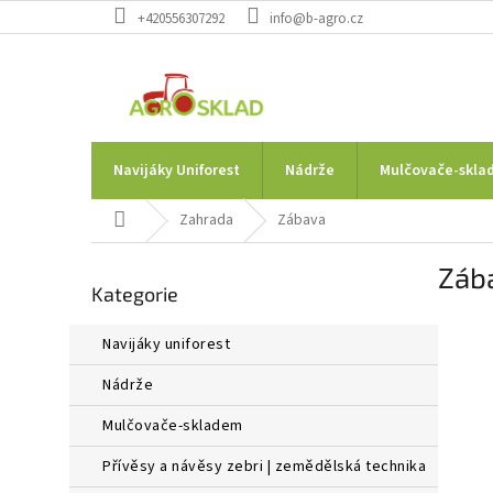
Přejít
+420556307292
info@b-agro.cz
na
obsah
Navijáky Uniforest
Nádrže
Mulčovače-skla
Domů
Zahrada
Zábava
P
Záb
Přeskočit
o
Kategorie
kategorie
s
t
navijáky uniforest
r
a
nádrže
n
n
mulčovače-skladem
í
přívěsy a návěsy zebri | zemědělská technika
p