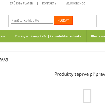
ZPŮSOBY PLATEB
KONTAKTY
VELKOOBCHOD
HLEDAT
dem
Přívěsy a návěsy ZeBri | Zemědělská technika
Kleště n
ava
Produkty teprve připra