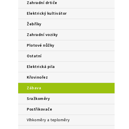
zahradní drtiče
elektrický kultivátor
žebříky
zahradní voziky
plotové nůžky
ostatní
elektrická pila
křovinořez
zábava
sražkoměry
postřikovače
vlhkoměry a teploměry