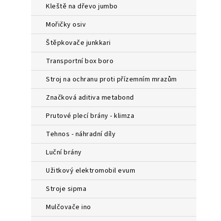
a
kleště na dřevo jumbo
n
e
mořičky osiv
l
štěpkovače junkkari
transportní box boro
stroj na ochranu proti přízemním mrazům
značková aditiva metabond
prutové plecí brány - klimza
tehnos - náhradní díly
luční brány
užitkový elektromobil evum
stroje sipma
mulčovače ino