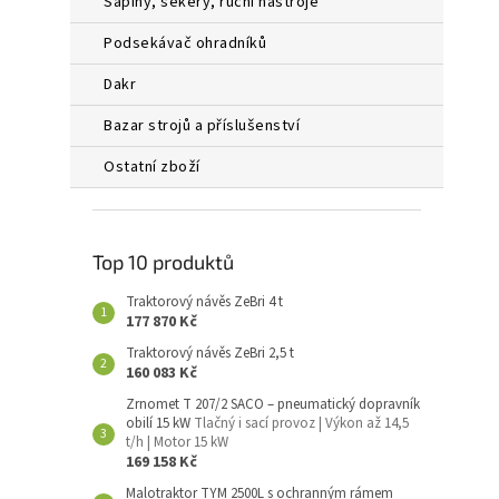
sapiny, sekery, ruční nástroje
podsekávač ohradníků
dakr
bazar strojů a příslušenství
ostatní zboží
Top 10 produktů
Traktorový návěs ZeBri 4 t
177 870 Kč
Traktorový návěs ZeBri 2,5 t
160 083 Kč
Zrnomet T 207/2 SACO – pneumatický dopravník
obilí 15 kW
Tlačný i sací provoz | Výkon až 14,5
t/h | Motor 15 kW
169 158 Kč
Malotraktor TYM 2500L s ochranným rámem