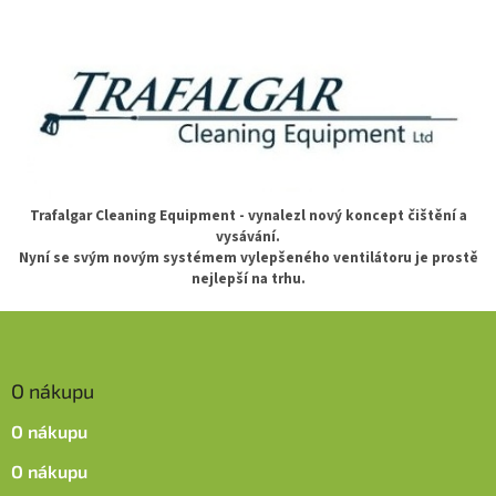
v
l
á
d
a
c
í
p
r
v
k
Trafalgar Cleaning Equipment - vynalezl nový koncept čištění a
y
vysávání.
v
Nyní se svým novým systémem vylepšeného ventilátoru je prostě
ý
nejlepší na trhu.
p
i
Z
s
á
u
p
O nákupu
a
t
O nákupu
í
O nákupu