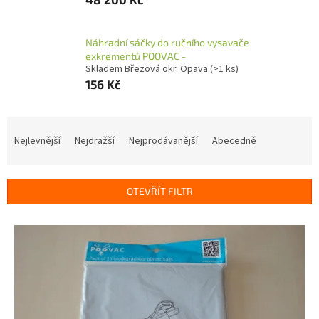
Náhradní sáčky do ručního vysavače
exkrementů POOVAC -
Skladem Březová okr. Opava
(>1 ks)
156 Kč
Ř
a
Nejlevnější
Nejdražší
Nejprodávanější
Abecedně
z
e
n
OTEVŘÍT FILTR
í
p
V
r
ý
o
p
d
i
u
s
k
p
t