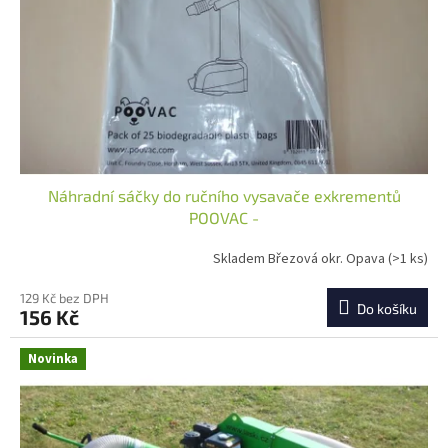
r
ů
o
d
u
k
t
ů
Náhradní sáčky do ručního vysavače exkrementů
POOVAC -
Skladem Březová okr. Opava
(>1 ks)
129 Kč bez DPH
Do košíku
156 Kč
Novinka