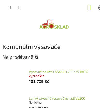
Přejít
NÁKUP
na
obsah
KOŠÍK
Komunální vysavače
Nejprodávanější
Vysavač na listí LASKI VD 455/25 RATO
Vyprodáno
102 729 Kč
Lehký závěsný vysavač na listí VL300
Na dotaz
48 200 Kč