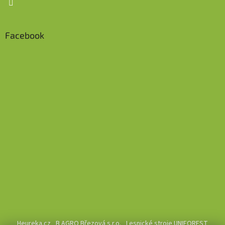
Facebook
Heureka.cz
B AGRO Březová s.r.o.
Lesnické stroje UNIFOREST