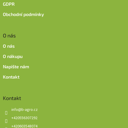
GDPR
Obchodní podmínky
O nás
O nás
O nákupu
Napište nám
Kontakt
Kontakt
info
@
b-agro.cz
+420556307292
+420603548074