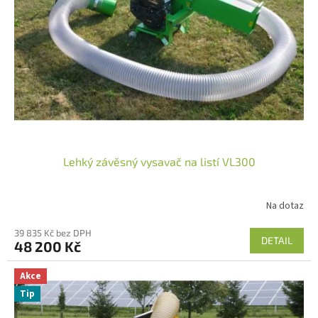
Lehký závěsný vysavač na listí VL300
Na dotaz
39 835 Kč bez DPH
DETAIL
48 200 Kč
Akce
Tip