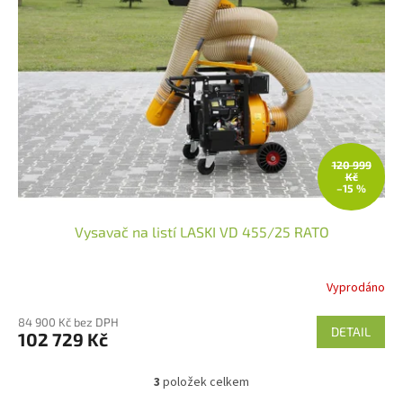
120 999
Kč
–15 %
Vysavač na listí LASKI VD 455/25 RATO
Vyprodáno
84 900 Kč bez DPH
DETAIL
102 729 Kč
3
položek celkem
O