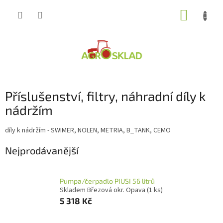
Přejít
NÁKUP
na
obsah
KOŠÍK
Příslušenství, filtry, náhradní díly k
nádržím
díly k nádržím - SWIMER, NOLEN, METRIA, B_TANK, CEMO
Nejprodávanější
Pumpa/čerpadlo PIUSI 56 litrů
Skladem Březová okr. Opava
(1 ks)
5 318 Kč