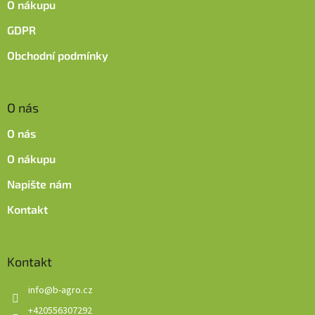
y
O nákupu
v
ý
GDPR
p
Obchodní podmínky
i
s
u
O nás
O nás
O nákupu
Napište nám
Kontakt
Kontakt
info
@
b-agro.cz
+420556307292