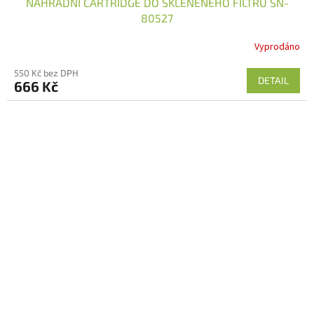
NÁHRADNÍ CARTRIDGE DO SKLENĚNÉHO FILTRU SN-
80527
Vyprodáno
550 Kč bez DPH
DETAIL
666 Kč