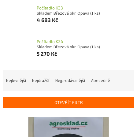
Počítadlo K33
Skladem Březová okr. Opava
(1 ks)
4 683 Kč
Počítadlo K24
Skladem Březová okr. Opava
(1 ks)
5 270 Kč
Ř
a
Nejlevnější
Nejdražší
Nejprodávanější
Abecedně
z
e
n
OTEVŘÍT FILTR
í
p
V
r
ý
o
p
d