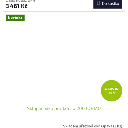
2 860 Kč bez DPH
Do košíku
3 461 Kč
Novinka
4 605 Kč
–15 %
Sklopné víko pro 125 l a 200 l CEMO
Skladem Březová okr. Opava
(1 ks)