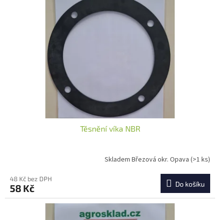
i
u
s
k
p
t
r
ů
o
d
u
k
t
ů
Těsnění víka NBR
Skladem Březová okr. Opava
(>1 ks)
48 Kč bez DPH
Do košíku
58 Kč