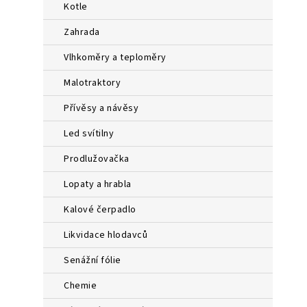
kotle
zahrada
vlhkoměry a teploměry
malotraktory
přívěsy a návěsy
led svítilny
prodlužovačka
lopaty a hrabla
kalové čerpadlo
likvidace hlodavců
senážní fólie
chemie