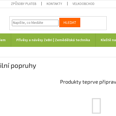
ZPŮSOBY PLATEB
KONTAKTY
VELKOOBCHOD
HLEDAT
dem
Přívěsy a návěsy ZeBri | Zemědělská technika
Kleště n
ilní popruhy
Produkty teprve připra