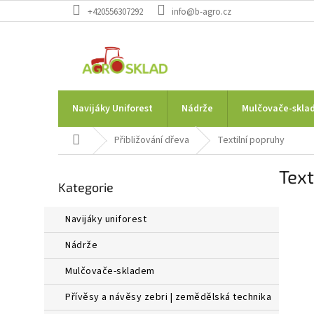
Přejít
+420556307292
info@b-agro.cz
na
obsah
Navijáky Uniforest
Nádrže
Mulčovače-skla
Domů
Přibližování dřeva
Textilní popruhy
P
Text
Přeskočit
o
Kategorie
kategorie
s
t
navijáky uniforest
r
a
nádrže
n
n
mulčovače-skladem
í
přívěsy a návěsy zebri | zemědělská technika
p