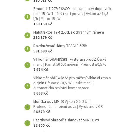
160 083 Kč
Zrnomet T 207/2 SACO – pneumatický dopravník
obilí 15 kW
Tlačný i sací provoz | Výkon až 14,5
t/h | Motor 15 kW
169 158 Kč
Malotraktor TYM 2500L s ochranným rámem
362 879 Kč
Rozdružovač slámy TEAGLE 505M
591 690 Kč
Vlhkoměr DRAMIŃSKI TwistGrain proCZ
České
menu | Paměť 50 000 měření | Přesnost ±0,5 %
7 974 Kč
Vlhkoměr obilí Wile 55 pro měření vlhkosti zrna a
olejnin
Přesnost ±0,5 % | České menu |
Automatická teplotní kompenzace
9 668 Kč
Mořička osiv MM 20
Výkon 0,5–2 t/h |
Profesionální moření osiva | Vyrobeno v ČR
84 579 Kč
Paprskový obraceč a shrnovač SUNCE V9
72 600 Kč