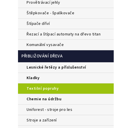
provětrávací jehly
štěpkovače - špalíkovače
štípače dříví
řezací a štípací automaty na dřevo titan
komunální vysavače
PŘIBLIŽOVÁNÍ DŘEVA
lesnické řetězy a příslušenství
kladky
textilní popruhy
chemie na údržbu
uniforest - stroje pro les
stroje a zařízení