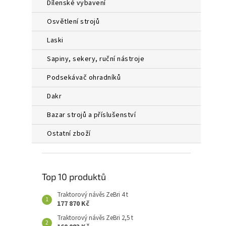
dílenské vybavení
osvětlení strojů
laski
sapiny, sekery, ruční nástroje
podsekávač ohradníků
dakr
bazar strojů a příslušenství
ostatní zboží
Top 10 produktů
Traktorový návěs ZeBri 4 t
177 870 Kč
Traktorový návěs ZeBri 2,5 t