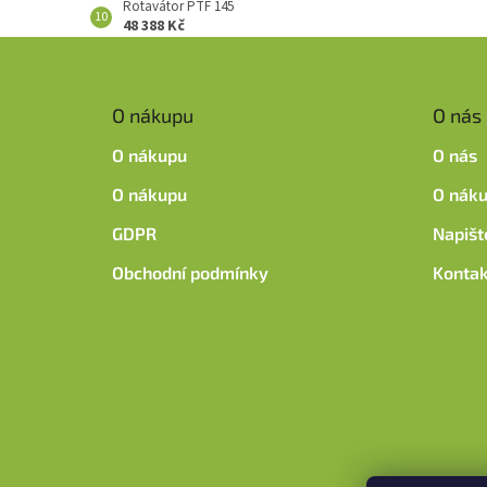
Rotavátor PTF 145
48 388 Kč
Z
á
p
O nákupu
O nás
a
t
O nákupu
O nás
í
O nákupu
O nák
GDPR
Napišt
Obchodní podmínky
Kontak