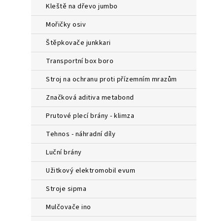
a
kleště na dřevo jumbo
n
e
mořičky osiv
l
štěpkovače junkkari
transportní box boro
stroj na ochranu proti přízemním mrazům
značková aditiva metabond
prutové plecí brány - klimza
tehnos - náhradní díly
luční brány
užitkový elektromobil evum
stroje sipma
mulčovače ino