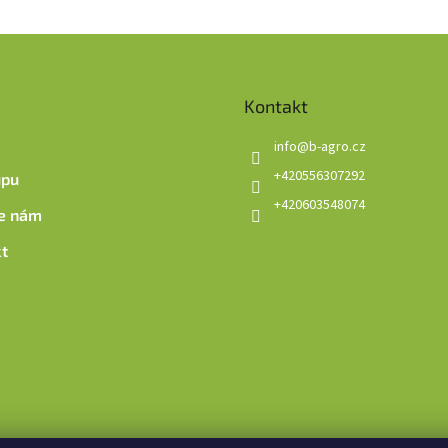
Kontakt
info
@
b-agro.cz
+420556307292
upu
+420603548074
e nám
t