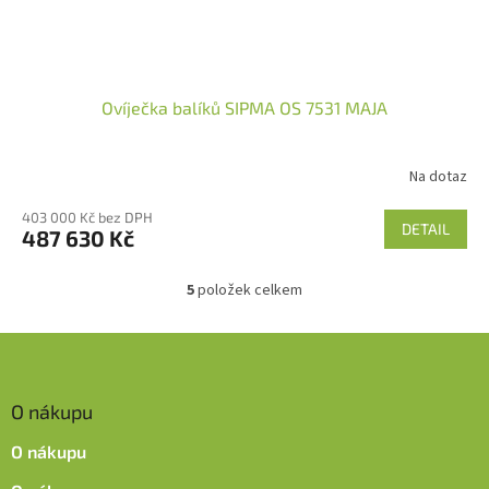
Ovíječka balíků SIPMA OS 7531 MAJA
Na dotaz
403 000 Kč bez DPH
DETAIL
487 630 Kč
5
položek celkem
O
v
l
Z
á
á
d
p
a
O nákupu
a
c
t
í
O nákupu
í
p
r