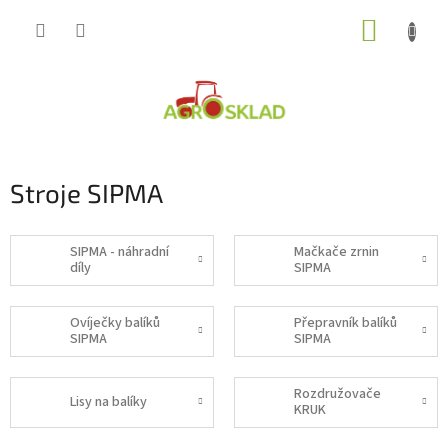
Přejít
NÁKUP
na
obsah
KOŠÍK
Stroje SIPMA
SIPMA - náhradní
Mačkače zrnin
díly
SIPMA
Ovíječky balíků
Přepravník balíků
SIPMA
SIPMA
Rozdružovače
Lisy na balíky
KRUK