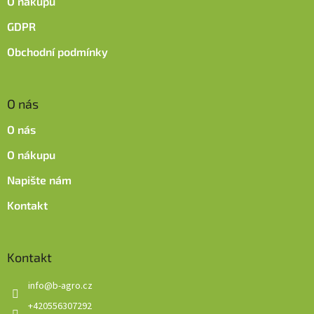
O nákupu
v
k
GDPR
y
v
Obchodní podmínky
ý
p
i
O nás
s
u
O nás
O nákupu
Napište nám
Kontakt
Kontakt
info
@
b-agro.cz
+420556307292