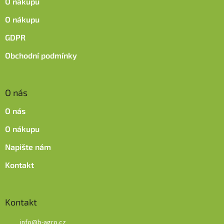
O nákupu
í
O nákupu
GDPR
Obchodní podmínky
O nás
O nás
O nákupu
Napište nám
Kontakt
Kontakt
info
@
b-agro.cz