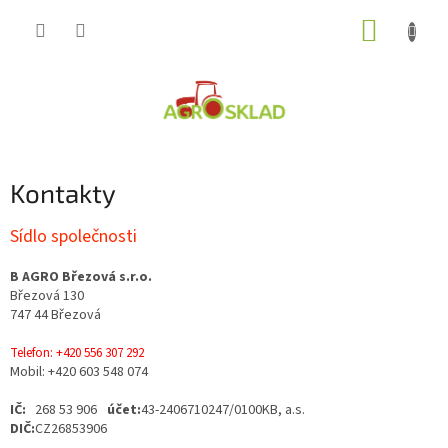
Přejít
NÁKUP
na
obsah
KOŠÍK
Kontakty
Sídlo společnosti
B AGRO Březová s.r.o.
Březová 130
747 44 Březová
Telefon: +420 556 307 292
Mobil: +420 603 548 074
IČ:
268 53 906
účet:
43-2406710247/0100
KB, a.s.
DIČ:
CZ26853906