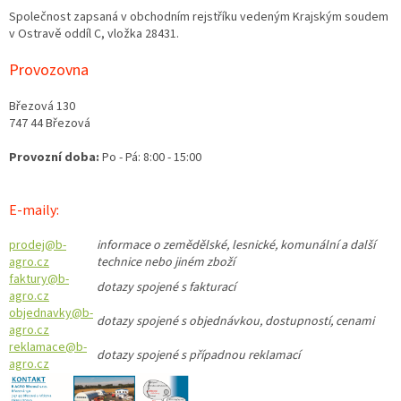
Společnost zapsaná v obchodním rejstříku vedeným Krajským soudem
v Ostravě oddíl C, vložka 28431.
Provozovna
Březová 130
747 44 Březová
Provozní doba:
Po - Pá: 8:00 - 15:00
E-maily:
prodej@b-
informace o zemědělské, lesnické, komunální a další
agro.cz
technice nebo jiném zboží
faktury@b-
dotazy spojené s fakturací
agro.cz
objednavky@b-
dotazy spojené s objednávkou, dostupností, cenami
agro.cz
reklamace@b-
dotazy spojené s případnou reklamací
agro.cz