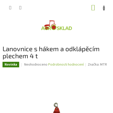
Přejít
NÁKUP
na
obsah
KOŠÍK
Lanovnice s hákem a odklápěcím
plechem 4 t
Průměrné
Neohodnoceno
Podrobnosti hodnocení
Značka:
MTR
Novinka
hodnocení
produktu
je
0,0
z
5
hvězdiček.