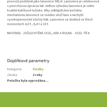
provozů podobně jako lanovnice SRL-K. Lanovnice je celokovová
s povrchovou úpravou lak. Velkou výhodou lanovnice je velmi
kvalitní kuličkové ložisko. Díky odklápěcímu bočnímu
mechanismu lanovnice se snadno vloží lano a nechybí
vysokopevnostní otočný hák. Lanovnice se dodává ve třech
nosnostech 4,0 t , 6,4 t a 10 t.
MATERIÁL: ZUŠLECHTĚNÁ OCEL, HÁK A ROLNA - OCEL TŘ.8
Doplňkové parametry
Kategorie
:
Kladky
Záruka
:
2 roky
Položka byla vyprodána…
Z
á
p