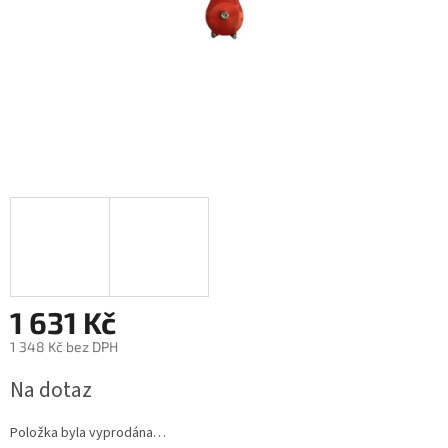
1 631 Kč
1 348 Kč bez DPH
Měrná
Na dotaz
cena:
Položka byla vyprodána…