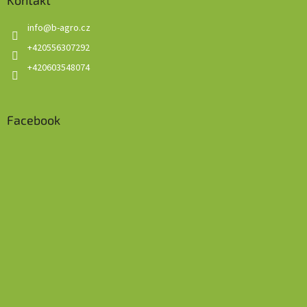
Kontakt
info
@
b-agro.cz
+420556307292
+420603548074
Facebook