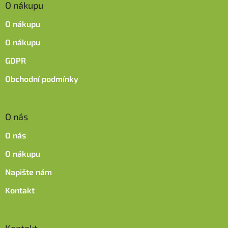
O nákupu
a
t
O nákupu
í
O nákupu
GDPR
Obchodní podmínky
O nás
O nás
O nákupu
Napište nám
Kontakt