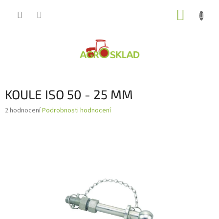
Přejít
NÁKUP
na
obsah
KOŠÍK
KOULE ISO 50 - 25 MM
Průměrné
2 hodnocení
Podrobnosti hodnocení
hodnocení
produktu
je
3,0
z
5
hvězdiček.