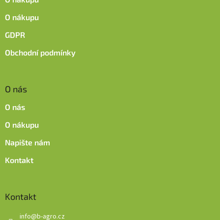
í
O nákupu
GDPR
Obchodní podmínky
O nás
O nás
O nákupu
Napište nám
Kontakt
Kontakt
info
@
b-agro.cz