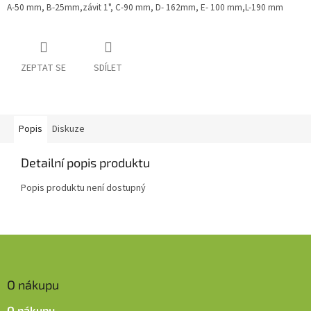
A-50 mm, B-25mm,závit 1", C-90 mm, D- 162mm, E- 100 mm,L-190 mm
ZEPTAT SE
SDÍLET
Popis
Diskuze
Detailní popis produktu
Popis produktu není dostupný
Z
á
p
O nákupu
a
t
O nákupu