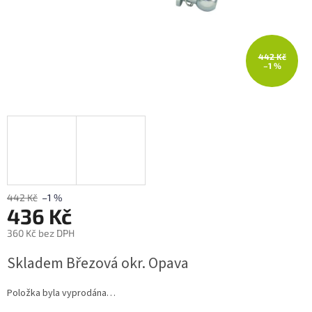
442 Kč
–1 %
442 Kč
–1 %
436 Kč
360 Kč bez DPH
Měrná
Skladem Březová okr. Opava
cena:
Položka byla vyprodána…