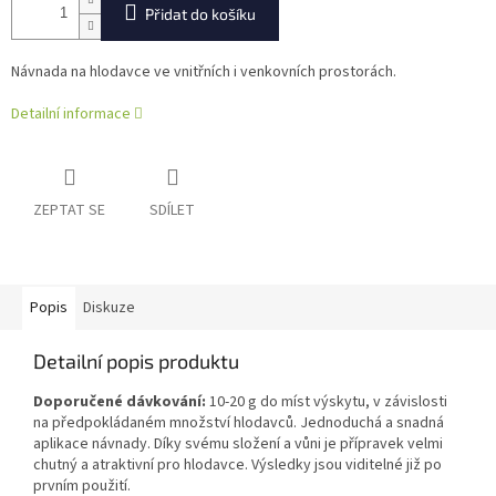
Přidat do košíku
Návnada na hlodavce ve vnitřních i venkovních prostorách.
Detailní informace
ZEPTAT SE
SDÍLET
Popis
Diskuze
Detailní popis produktu
Doporučené dávkování:
10-20 g do míst výskytu, v závislosti
na předpokládaném množství hlodavců. Jednoduchá a snadná
aplikace návnady. Díky svému složení a vůni je přípravek velmi
chutný a atraktivní pro hlodavce. Výsledky jsou viditelné již po
prvním použití.