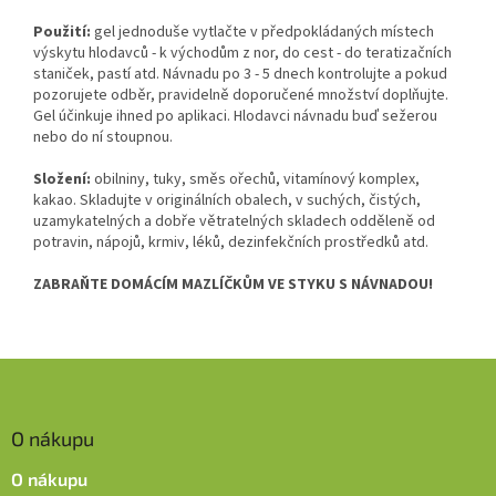
Použití:
gel jednoduše vytlačte v předpokládaných místech
výskytu hlodavců - k východům z nor, do cest - do teratizačních
staniček, pastí atd. Návnadu po 3 - 5 dnech kontrolujte a pokud
pozorujete odběr, pravidelně doporučené množství doplňujte.
Gel účinkuje ihned po aplikaci. Hlodavci návnadu buď sežerou
nebo do ní stoupnou.
Složení:
obilniny, tuky, směs ořechů, vitamínový komplex,
kakao. Skladujte v originálních obalech, v suchých, čistých,
uzamykatelných a dobře větratelných skladech odděleně od
potravin, nápojů, krmiv, léků, dezinfekčních prostředků atd.
ZABRAŇTE DOMÁCÍM MAZLÍČKŮM VE STYKU S NÁVNADOU!
Z
á
p
O nákupu
a
t
O nákupu
í