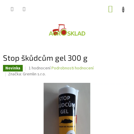
Přejít
NÁKUP
na
obsah
KOŠÍK
Stop škůdcům gel 300 g
Průměrné
1 hodnocení
Podrobnosti hodnocení
Novinka
hodnocení
Značka:
Gremlin s.r.o.
produktu
je
2,0
z
5
hvězdiček.