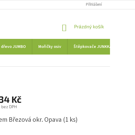
Přihlášení
NÁKUPNÍ
Prázdný košík
KOŠÍK
a dřevo JUMBO
Mořičky osiv
Štěpkovače JUNKKARI
Tra
34 Kč
č bez DPH
em Březová okr. Opava
(1 ks)