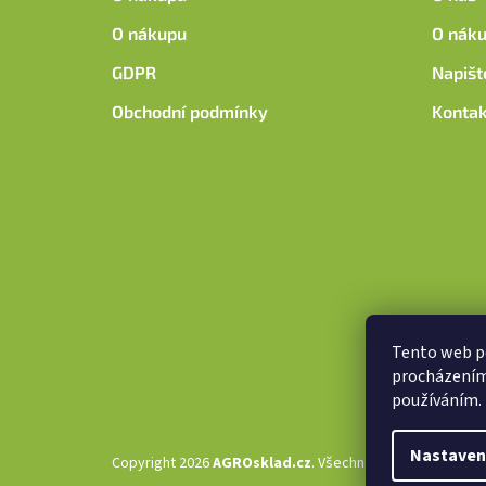
í
O nákupu
O nák
GDPR
Napišt
Obchodní podmínky
Kontak
Tento web po
procházením 
používáním.
Nastaven
Copyright 2026
AGROsklad.cz
. Všechna práva vyhrazena