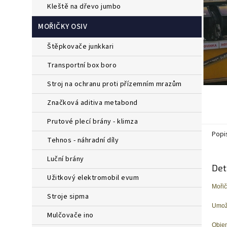
a
kleště na dřevo jumbo
n
e
MOŘIČKY OSIV
l
štěpkovače junkkari
transportní box boro
stroj na ochranu proti přízemním mrazům
značková aditiva metabond
prutové plecí brány - klimza
Popi
tehnos - náhradní díly
luční brány
Det
užitkový elektromobil evum
Mořič
stroje sipma
Umožň
mulčovače ino
Objem