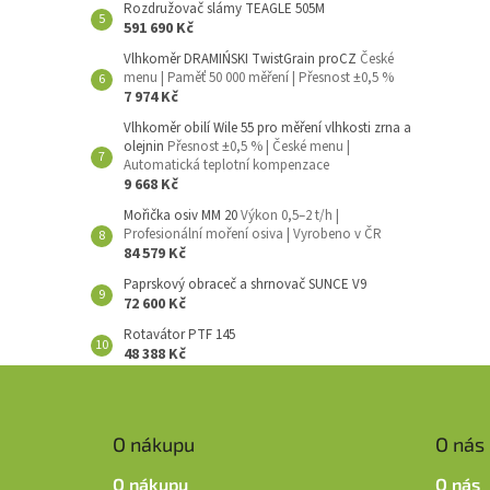
Rozdružovač slámy TEAGLE 505M
591 690 Kč
Vlhkoměr DRAMIŃSKI TwistGrain proCZ
České
menu | Paměť 50 000 měření | Přesnost ±0,5 %
7 974 Kč
Vlhkoměr obilí Wile 55 pro měření vlhkosti zrna a
olejnin
Přesnost ±0,5 % | České menu |
Automatická teplotní kompenzace
9 668 Kč
Mořička osiv MM 20
Výkon 0,5–2 t/h |
Profesionální moření osiva | Vyrobeno v ČR
84 579 Kč
Paprskový obraceč a shrnovač SUNCE V9
72 600 Kč
Rotavátor PTF 145
48 388 Kč
Z
á
p
O nákupu
O nás
a
t
O nákupu
O nás