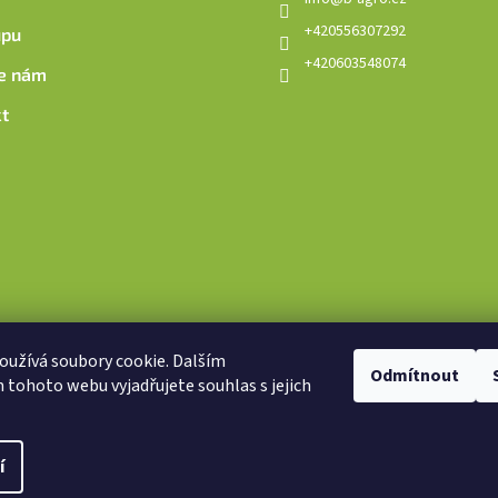
+420556307292
upu
+420603548074
e nám
t
užívá soubory cookie. Dalším
Odmítnout
Heureka.cz
B AGRO Březová s.r.o.
Lesnické stroje UNIFOREST
tohoto webu vyjadřujete souhlas s jejich
í
.
Upravit nastavení cookies