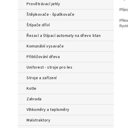
provětrávací jehly
Přípo
štěpkovače - špalíkovače
Příko
štípače dříví
Rychl
řezací a štípací automaty na dřevo titan
komunální vysavače
přibližování dřeva
uniforest - stroje pro les
stroje a zařízení
kotle
zahrada
vlhkoměry a teploměry
malotraktory