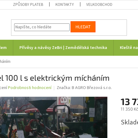
ZPŮSOBY PLATEB
KONTAKTY
VELKOOBCHOD
HLEDAT
dem
Přívěsy a návěsy ZeBri | Zemědělská technika
Kleště n
cháním
l 100 l s elektrickým mícháním
né
cení
Podrobnosti hodnocení
Značka:
B AGRO Březová s.r.o.
ní
13 7
u
11 350 K
Měrná
Sklad
cena:
ek.