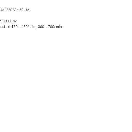
jka: 230 V ~ 50 Hz
n: 1 600 W
ost: ot. 180 – 460/ min,
300 – 700/ min