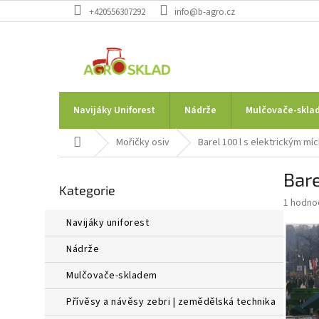
Přejít
+420556307292
info@b-agro.cz
na
obsah
Navijáky Uniforest
Nádrže
Mulčovače-skla
Domů
Mořičky osiv
Barel 100 l s elektrickým mí
P
Bare
Přeskočit
o
Kategorie
kategorie
s
Průměr
1 hodno
t
hodnoce
navijáky uniforest
r
produkt
a
je
nádrže
1,0
n
z
n
mulčovače-skladem
5
í
hvězdič
přívěsy a návěsy zebri | zemědělská technika
p