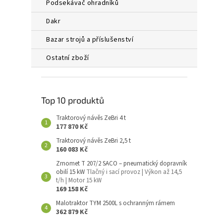
podsekávač ohradníků
dakr
bazar strojů a příslušenství
ostatní zboží
Top 10 produktů
Traktorový návěs ZeBri 4 t
177 870 Kč
Traktorový návěs ZeBri 2,5 t
160 083 Kč
Zrnomet T 207/2 SACO – pneumatický dopravník
obilí 15 kW
Tlačný i sací provoz | Výkon až 14,5
t/h | Motor 15 kW
169 158 Kč
Malotraktor TYM 2500L s ochranným rámem
362 879 Kč