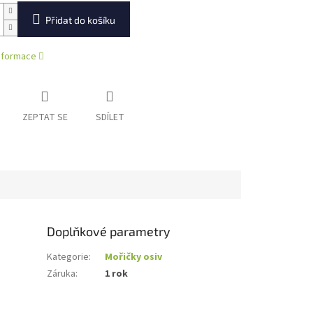
Přidat do košíku
informace
ZEPTAT SE
SDÍLET
Doplňkové parametry
Kategorie
:
Mořičky osiv
Záruka
:
1 rok