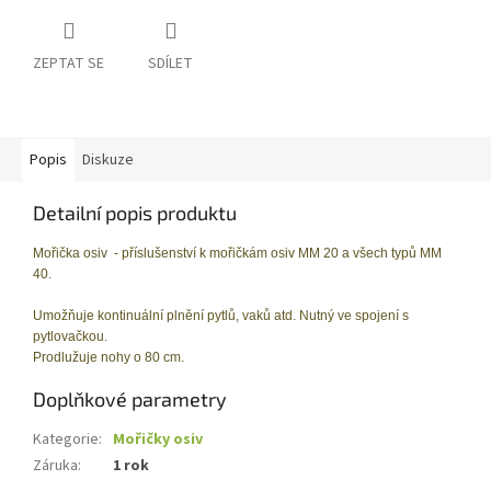
ZEPTAT SE
SDÍLET
Popis
Diskuze
Detailní popis produktu
Mořička osiv - příslušenství
k mořičkám osiv MM 20 a všech typů MM
40.
Umožňuje kontinuální plnění pytlů, vaků atd. Nutný ve spojení s
pytlovačkou.
Prodlužuje nohy o 80 cm.
Doplňkové parametry
Kategorie
:
Mořičky osiv
Záruka
:
1 rok