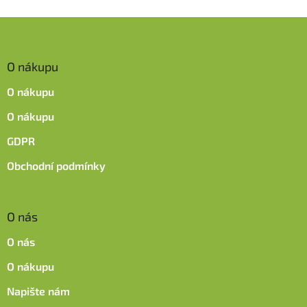
Z
á
p
O nákupu
a
t
O nákupu
í
O nákupu
GDPR
Obchodní podmínky
O nás
O nás
O nákupu
Napište nám