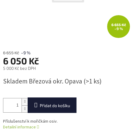
6 655 Kč
–9 %
6 655 Kč
–9 %
6 050 Kč
5 000 Kč bez DPH
Měrná
Skladem Březová okr. Opava
(>1 ks)
cena:
Přidat do košíku
Příslušenství k mořičkám osiv.
Detailní informace