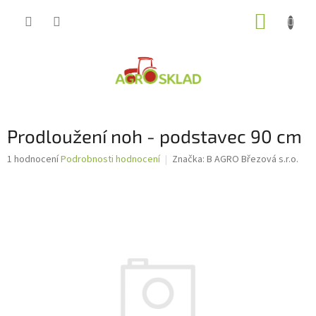
Přejít
NÁKUP
na
obsah
KOŠÍK
Prodloužení noh - podstavec 90 cm
Průměrné
1 hodnocení
Podrobnosti hodnocení
Značka:
B AGRO Březová s.r.o.
hodnocení
produktu
je
1,0
z
5
hvězdiček.