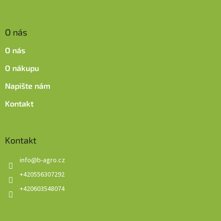
O nás
O nás
O nákupu
Napište nám
Kontakt
Kontakt
info
@
b-agro.cz
+420556307292
+420603548074