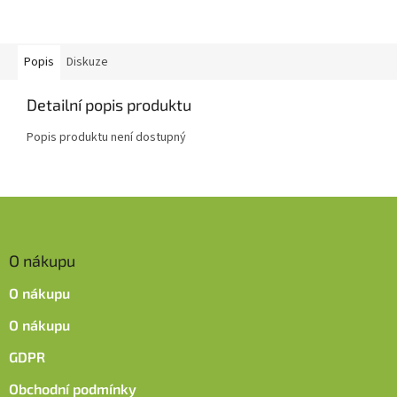
Popis
Diskuze
Detailní popis produktu
Popis produktu není dostupný
Z
á
p
O nákupu
a
t
O nákupu
í
O nákupu
GDPR
Obchodní podmínky