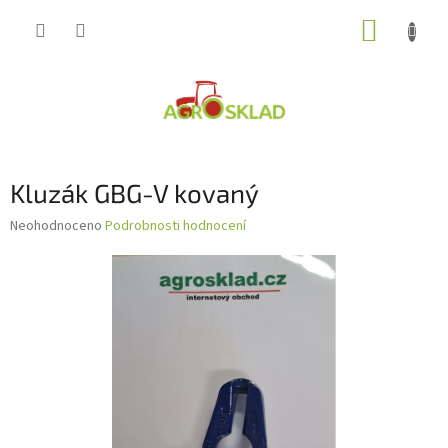
Přejít
NÁKUP
na
obsah
KOŠÍK
Kluzák GBG-V kovaný
Průměrné
Neohodnoceno
Podrobnosti hodnocení
hodnocení
produktu
je
0,0
z
5
hvězdiček.