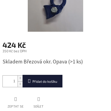
424 Kč
350 Kč bez DPH
Měrná
Skladem Březová okr. Opava
(>1 ks)
cena:
Přidat do košíku
ZEPTAT SE
SDÍLET