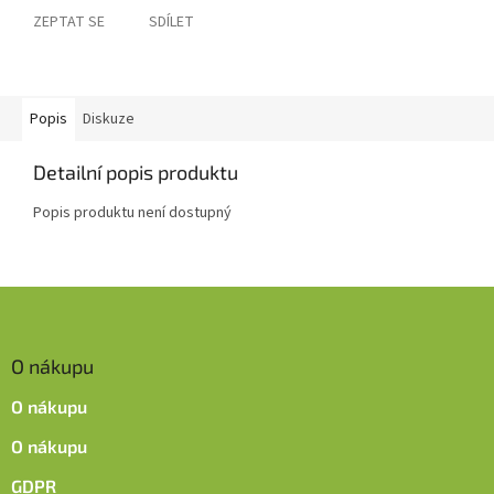
ZEPTAT SE
SDÍLET
Popis
Diskuze
Detailní popis produktu
Popis produktu není dostupný
Z
á
p
O nákupu
a
t
O nákupu
í
O nákupu
GDPR