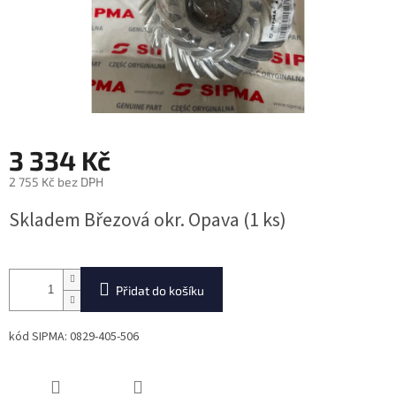
3 334 Kč
2 755 Kč bez DPH
Měrná
Skladem Březová okr. Opava
(1 ks)
cena:
Přidat do košíku
kód SIPMA: 0829-405-506