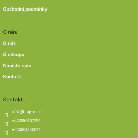
Obchodní podmínky
O nás
O nás
O nákupu
Napište nám
Kontakt
Kontakt
info
@
b-agro.cz
+420556307292
+420603548074