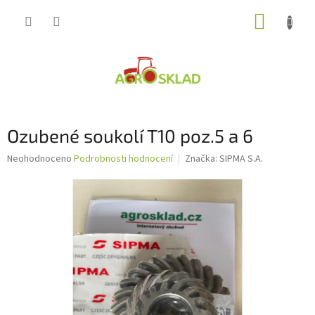
Přejít
NÁKUP
na
obsah
KOŠÍK
Ozubené soukolí T10 poz.5 a 6
Průměrné
Neohodnoceno
Podrobnosti hodnocení
Značka:
SIPMA S.A.
hodnocení
produktu
je
0,0
z
5
hvězdiček.