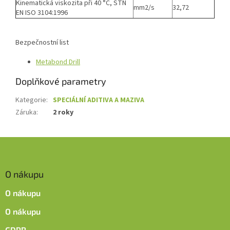
Kinematická viskozita při 40 °C, STN
mm2/s
32,72
EN ISO 3104:1996
Bezpečnostní list
Metabond Drill
Doplňkové parametry
Kategorie
:
SPECIÁLNÍ ADITIVA A MAZIVA
Záruka
:
2 roky
Z
á
p
O nákupu
a
t
O nákupu
í
O nákupu
GDPR