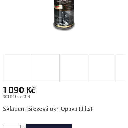
1 090 Kč
901 Kč bez DPH
Měrná
Skladem Březová okr. Opava
(1 ks)
cena: