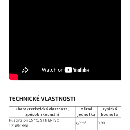
TECHNICKÉ VLASTNOSTI
Charakteristická vlastnost,
Měrná
Typická
způsob zkoumání
jednotka
hodnota
Hustota při 15 °C, STN EN ISO
3
g/cm
0,90
12185:1998