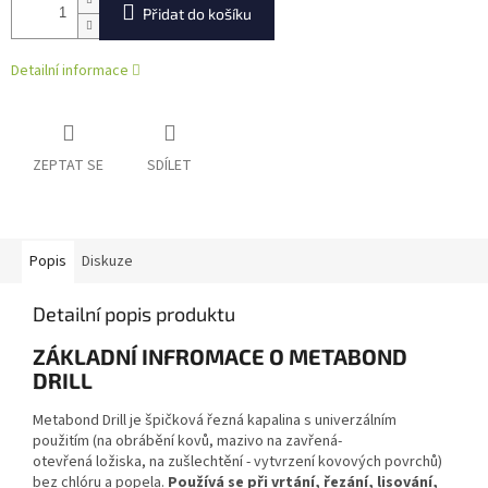
Přidat do košíku
Detailní informace
ZEPTAT SE
SDÍLET
Popis
Diskuze
Detailní popis produktu
ZÁKLADNÍ INFROMACE O METABOND
DRILL
Metabond Drill je špičková řezná kapalina s univerzálním
použitím (na obrábění kovů, mazivo na zavřená-
otevřená ložiska, na zušlechtění - vytvrzení kovových povrchů)
bez chlóru a popela.
Používá se při vrtání, řezání, lisování,