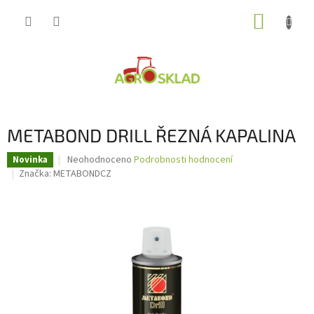
Přejít
NÁKUP
na
obsah
KOŠÍK
METABOND DRILL ŘEZNÁ KAPALINA
Průměrné
Neohodnoceno
Podrobnosti hodnocení
Novinka
hodnocení
Značka:
METABONDCZ
produktu
je
0,0
z
5
hvězdiček.