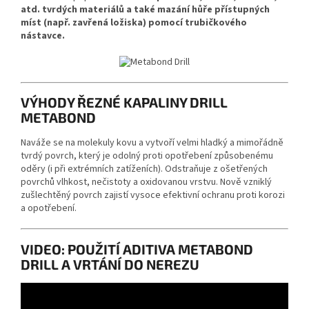
atd. tvrdých materiálů a také mazání hůře přístupných
míst (např. zavřená ložiska) pomocí trubičkového
nástavce.
VÝHODY ŘEZNÉ KAPALINY DRILL
METABOND
Naváže se na molekuly kovu a vytvoří velmi hladký a mimořádně
tvrdý povrch, který je odolný proti opotřebení způsobenému
oděry (i při extrémních zatíženích). Odstraňuje z ošetřených
povrchů vlhkost, nečistoty a oxidovanou vrstvu. Nově vzniklý
zušlechtěný povrch zajistí vysoce efektivní ochranu proti korozi
a opotřebení.
VIDEO: POUŽITÍ ADITIVA METABOND
DRILL A VRTÁNÍ DO NEREZU