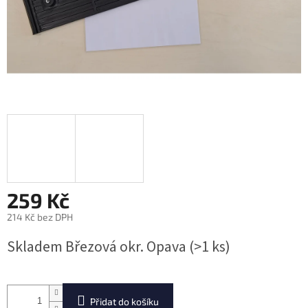
259 Kč
214 Kč bez DPH
Měrná
Skladem Březová okr. Opava
(>1 ks)
cena:
Přidat do košíku