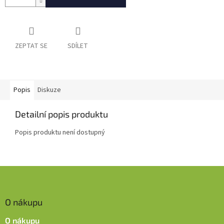
ZEPTAT SE
SDÍLET
Popis
Diskuze
Detailní popis produktu
Popis produktu není dostupný
Z
á
p
O nákupu
a
t
O nákupu