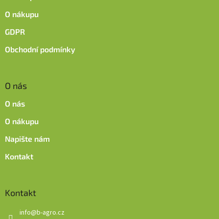
í
O nákupu
GDPR
Obchodní podmínky
O nás
O nás
O nákupu
Napište nám
Kontakt
Kontakt
info
@
b-agro.cz